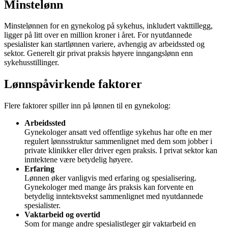
Minstelønn
Minstelønnen for en gynekolog på sykehus, inkludert vakttillegg,
ligger på litt over en million kroner i året. For nyutdannede
spesialister kan startlønnen variere, avhengig av arbeidssted og
sektor. Generelt gir privat praksis høyere inngangslønn enn
sykehusstillinger.
Lønnspåvirkende faktorer
Flere faktorer spiller inn på lønnen til en gynekolog:
Arbeidssted
Gynekologer ansatt ved offentlige sykehus har ofte en mer
regulert lønnsstruktur sammenlignet med dem som jobber i
private klinikker eller driver egen praksis. I privat sektor kan
inntektene være betydelig høyere.
Erfaring
Lønnen øker vanligvis med erfaring og spesialisering.
Gynekologer med mange års praksis kan forvente en
betydelig inntektsvekst sammenlignet med nyutdannede
spesialister.
Vaktarbeid og overtid
Som for mange andre spesialistleger gir vaktarbeid en