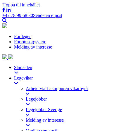
Hoppa till innehållet
+47 78 99 68 80
Sende en e-post
For leger
For omsorgsytere
Melding av interesse
Startsiden
Legevikar
Arbeid via Läkarjouren vikarbyrå
Legejobber
Legejobber Sverige
Melding av interesse
Vanlige spørsmål