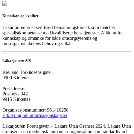
Kunnskap og kvalitet
Läkarjouren er et sertifisert bemanningsforetak som matcher
spesialistkompetanse med kvalifiserte helsetjenester. Alltid ut fra
kunnskap og omtanke for både omsorgsyterens og
omsorgsmottakerens behov og vilkår.
Läkarjouren A/S
Kielland Torkildsens gate 1
9900 Kirkenes
Postadresse:
Postboks 342
9915 Kirkenes
Organisasjonsnummer: 961410258
Erklæring om informasjonskapsler
Läkarjouren Företagsvän – Läkare Utan Gränser 2024. Läkare Utan
Gränser är en medicinsk humanitär organisation som räddar liv och