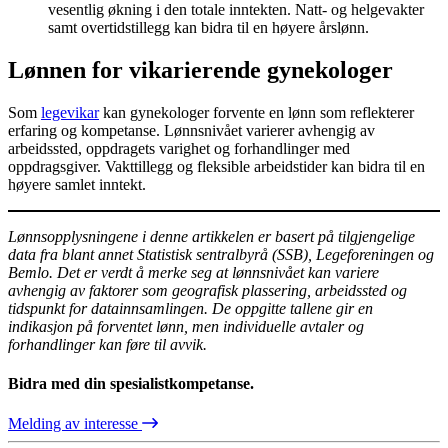
vesentlig økning i den totale inntekten. Natt- og helgevakter
samt overtidstillegg kan bidra til en høyere årslønn.
Lønnen for vikarierende gynekologer
Som
legevikar
kan gynekologer forvente en lønn som reflekterer
erfaring og kompetanse. Lønnsnivået varierer avhengig av
arbeidssted, oppdragets varighet og forhandlinger med
oppdragsgiver. Vakttillegg og fleksible arbeidstider kan bidra til en
høyere samlet inntekt.
Lønnsopplysningene i denne artikkelen er basert på tilgjengelige
data fra blant annet Statistisk sentralbyrå (SSB), Legeforeningen og
Bemlo. Det er verdt å merke seg at lønnsnivået kan variere
avhengig av faktorer som geografisk plassering, arbeidssted og
tidspunkt for datainnsamlingen. De oppgitte tallene gir en
indikasjon på forventet lønn, men individuelle avtaler og
forhandlinger kan føre til avvik.
Bidra med din spesialistkompetanse.
Melding av interesse