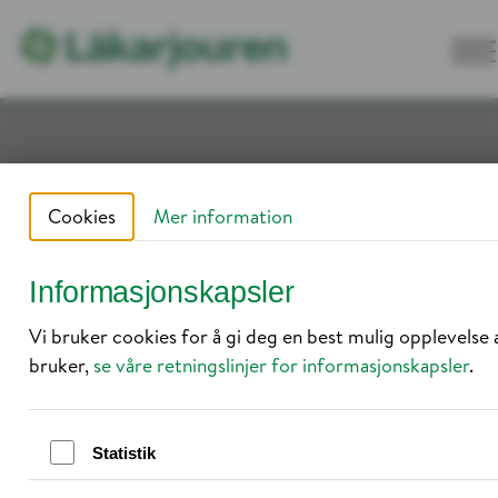
Hoppa till innehållet
Slik fungerer det
Cookies
Mer information
Informasjonskapsler
Vi bruker cookies for å gi deg en best mulig opplevelse
bruker,
se våre retningslinjer for informasjonskapsler
.
Startsiden
For omsorgsytere
Slik fungerer det
Statistik
Vi bygger langsiktige relasjoner